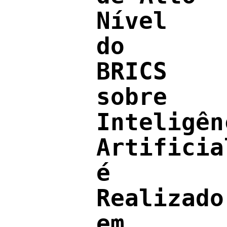
Nível
do
BRICS
sobre
Inteligên
Artificia
é
Realizado
em